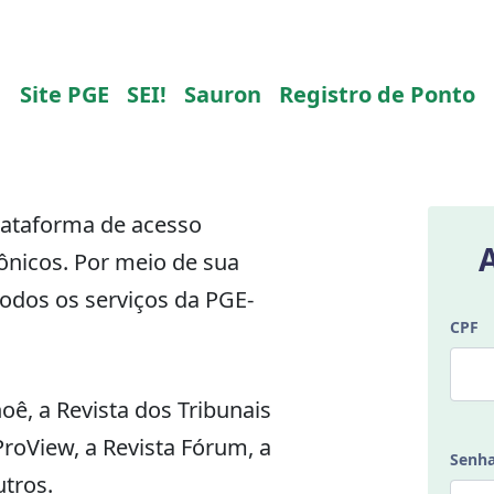
Site PGE
SEI!
Sauron
Registro de Ponto
lataforma de acesso
rônicos. Por meio de sua
todos os serviços da PGE-
CPF
oê, a Revista dos Tribunais
 ProView, a Revista Fórum, a
Senh
utros.